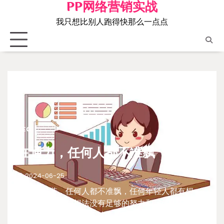
PP网络营销实战
Skip
to
我只想比别人跑得快那么一点点
content
SEO
在通力，任何人都不准飘
2024-06-25
在通力包装，任何人都不准飘，任何年轻人都有想
法，但如果这些想法没有足够的努力和运气去支撑，
随着时光飘逝，这些想法产生不了任何力量