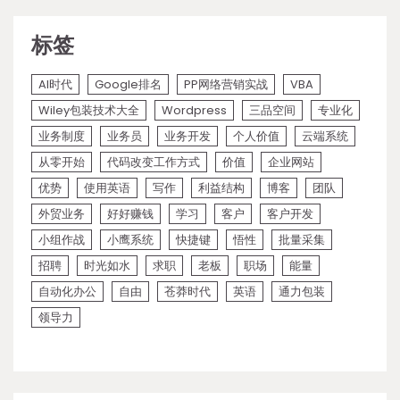
标签
AI时代
Google排名
PP网络营销实战
VBA
Wiley包装技术大全
Wordpress
三品空间
专业化
业务制度
业务员
业务开发
个人价值
云端系统
从零开始
代码改变工作方式
价值
企业网站
优势
使用英语
写作
利益结构
博客
团队
外贸业务
好好赚钱
学习
客户
客户开发
小组作战
小鹰系统
快捷键
悟性
批量采集
招聘
时光如水
求职
老板
职场
能量
自动化办公
自由
苍莽时代
英语
通力包装
领导力