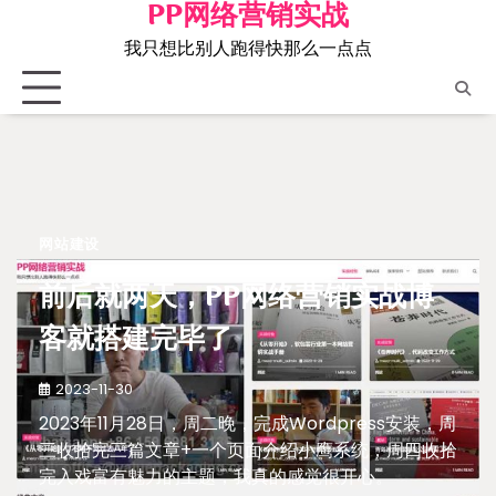
PP网络营销实战
Skip
to
我只想比别人跑得快那么一点点
content
网站建设
前后就两天，PP网络营销实战博
客就搭建完毕了
2023-11-30
2023年11月28日，周二晚，完成Wordpress安装，周
三收拾完三篇文章+一个页面介绍小鹰系统，周四收拾
完入戏富有魅力的主题，我真的感觉很开心。