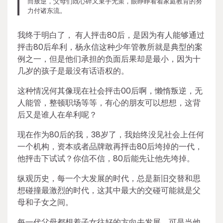
而叛逆，父母们既心碎又束手无策，眼睁睁看着家庭教育的努
力付诸东流。
我终于明白了， 有人抨击80后，是因为有人能够通过
抨击80后牟利，杨永信这种少年管教所就是典型的案
例之一，但是他们承担的负面后果却是最小，因为十
几岁的孩子是最没有话语权的。
这种情况何其像现在社会抨击00后啊，懒惰叛逆，无
人能管，整顿职场等等，有心的朋友可以想想，这背
后又是谁人在牟利呢？
现在作为80后的我，38岁了，我始终没见社会上任何
一个机构，资本或者品牌敢再抨击80后垮掉的一代，
他抨击下试试？你信不信，80后能先让他先垮掉。
纵观历史，每一个大发展的时代，总是新旧交替和思
想碰撞最激烈的时代，这其中最大的交碰可能就是父
母和子女之间。
每一代父母都想着子女往好的方向去发展，可是当他