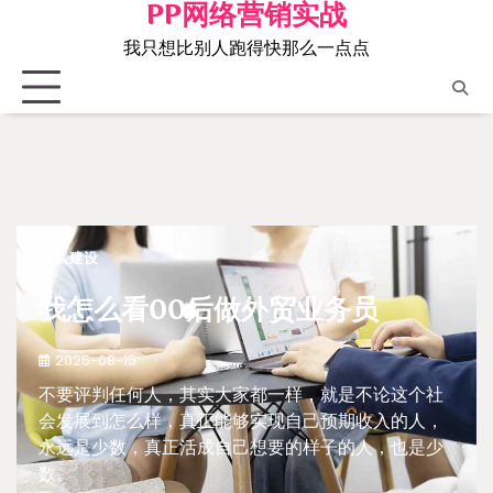
PP网络营销实战
Skip
to
我只想比别人跑得快那么一点点
content
团队建设
我怎么看00后做外贸业务员
2025-08-15
不要评判任何人，其实大家都一样，就是不论这个社
会发展到怎么样，真正能够实现自己预期收入的人，
永远是少数，真正活成自己想要的样子的人，也是少
数。