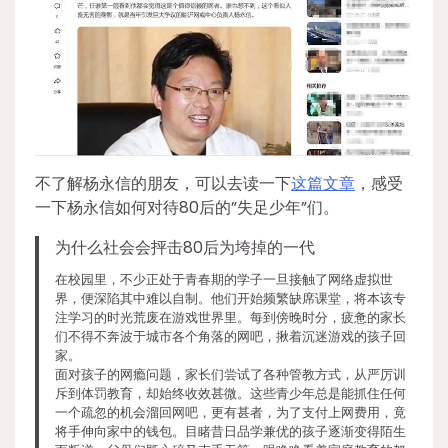
不了解杨永信的朋友，可以去读一下
这篇文章
，感受
一下杨永信如何对待80后的”失足少年”们。
为什么社会会抨击80后为垮掉的一代
在校园里，不少正处于青春期的学子一旦接触了网络虚拟世
界，便深陷其中难以自制。他们开始频繁缺席课堂，将本该专
注学习的时光荒废在游戏世界里。每到傍晚时分，疲惫的家长
们不得不奔波于城市各个角落的网吧，揪着沉迷游戏的孩子回
家。
面对孩子的网瘾问题，家长们尝试了各种管教方式，从严厉训
斥到体罚教育，却始终收效甚微。这些青少年总是能抓住任何
一个疏忽的机会溜回网吧，更有甚者，为了支付上网费用，竟
将手伸向家中的钱包。目睹昔日品学兼优的孩子逐渐变得陌生