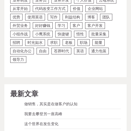
业务制度
业务员
业务开发
个人价值
云端系统
从零开始
代码改变工作方式
价值
企业网站
优势
使用英语
写作
利益结构
博客
团队
外贸业务
好好赚钱
学习
客户
客户开发
小组作战
小鹰系统
快捷键
悟性
批量采集
招聘
时光如水
求职
老板
职场
能量
自动化办公
自由
苍莽时代
英语
通力包装
领导力
最新文章
做销售，其实是在做客户的认知
我要去攀登另一座高峰
这个世界在发生变化