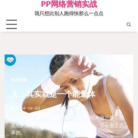
PP网络营销实战
Skip
to
我只想比别人跑得快那么一点点
content
实战经验
人，其实就是一个能量体
2024-08-04
人，其实就是一个能量体，如果他不用来做正事，那
么他的这股能量并不会自动消亡，他是一定会去干歪
事的。