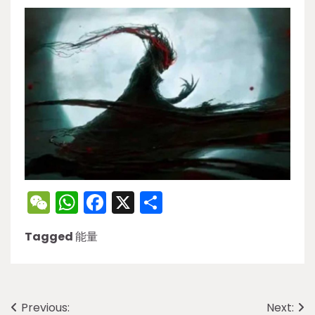
WeChat
WhatsApp
Facebook
X
Share
Tagged
能量
Post
Previous:
Next: