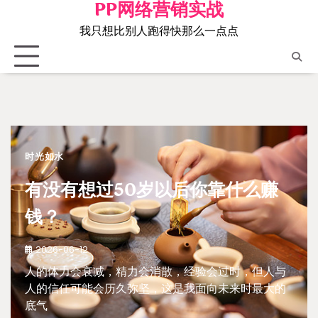
PP网络营销实战
Skip
to
我只想比别人跑得快那么一点点
content
时光如水
有没有想过50岁以后你靠什么赚
钱？
2026-06-12
人的体力会衰减，精力会消散，经验会过时，但人与
人的信任可能会历久弥坚，这是我面向未来时最大的
底气