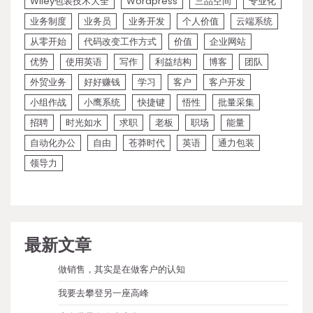
Wiley包装技术大全
Wordpress
三品空间
专业化
业务制度
业务员
业务开发
个人价值
云端系统
从零开始
代码改变工作方式
价值
企业网站
优势
使用英语
写作
利益结构
博客
团队
外贸业务
好好赚钱
学习
客户
客户开发
小组作战
小鹰系统
快捷键
悟性
批量采集
招聘
时光如水
求职
老板
职场
能量
自动化办公
自由
苍莽时代
英语
通力包装
领导力
最新文章
做销售，其实是在做客户的认知
我要去攀登另一座高峰