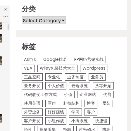
分类
Categories
标签
AI时代
Google排名
PP网络营销实战
VBA
Wiley包装技术大全
Wordpress
三品空间
专业化
业务制度
业务员
业务开发
个人价值
云端系统
从零开始
代码改变工作方式
价值
企业网站
优势
使用英语
写作
利益结构
博客
团队
外贸业务
好好赚钱
学习
客户
客户开发
小组作战
小鹰系统
快捷键
悟性
批量采集
招聘
时光如水
求职