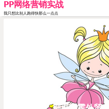
PP网络营销实战
Skip
to
我只想比别人跑得快那么一点点
content
团队建设
小仙女们，别再霍霍外贸