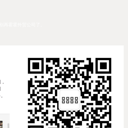
别再霍霍外贸公司了。
。
围，
因
多。
。