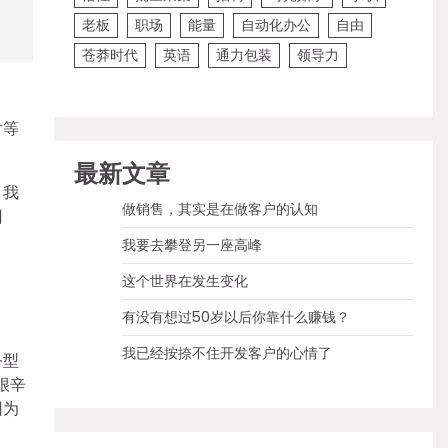
老板
职场
能量
自动化办公
自由
苍莽时代
英语
通力包装
领导力
对等
最新文章
，我
做销售，其实是在做客户的认知
回
我要去攀登另一座高峰
这个世界在发生变化
有没有想过50岁以后你靠什么赚钱？
我已经按捺不住开发客户的心情了
务型
很辛
因为